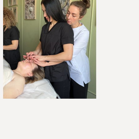
ОБРАЗОВАНИЕ
Медицинское образование - Санкт
- Петербургское государственное
бюджетное профессиональное
образовательное учреждение
«Медицинский колледж им. В.М.
БЕХТЕРЕВА», специальность
сестринское дело.
Учебный центр «Коннессанс»,
диплом косметик – эстетист.
Институт восточных методов
реабилитации, Санкт -
Петербург.Диплом инструктора -
методиста по лечебной физкультуре
Сертификат международной